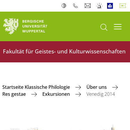
Suche öffnen
Navi
Fakultät für Geistes- und Kulturwissenschaften
Startseite Klassische Philologie
Über uns
Res gestae
Exkursionen
Venedig 2014