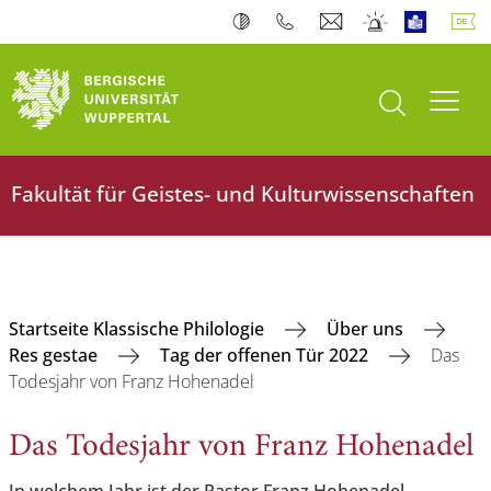
Suche öffnen
Navi
Fakultät für Geistes- und Kulturwissenschaften
Startseite Klassische Philologie
Über uns
Res gestae
Tag der offenen Tür 2022
Das
Todesjahr von Franz Hohenadel
Das Todesjahr von Franz Hohenadel