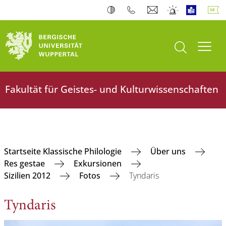
Suche öffnen
Navi
Fakultät für Geistes- und Kulturwissenschaften
Startseite Klassische Philologie
Über uns
Res gestae
Exkursionen
Sizilien 2012
Fotos
Tyndaris
Tyndaris